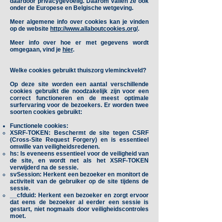
daardoor privacygevoelig. Daarom vallen ze ook
onder de Europese en Belgische wetgeving.
Meer algemene info over cookies kan je vinden
op de website
http://www.allaboutcookies.org/
.
Meer info over hoe er met gegevens wordt
omgegaan, vind je
hier
.
Welke cookies gebruikt thuiszorg vleminckveld?
Op deze site worden een aantal verschillende
cookies gebruikt die noodzakelijk zijn voor een
correct functioneren en de meest optimale
surfervaring voor de bezoekers. Er worden twee
soorten cookies gebruikt:
Functionele cookies:
XSRF-TOKEN
: Beschermt de site tegen CSRF
(Cross-Site Request Forgery) en is essentieel
omwille van veiligheidsredenen.
hs
: Is eveneens essentieel voor de veiligheid van
de site, en wordt net als het XSRF-TOKEN
verwijderd na de sessie.
svSession
: Herkent een bezoeker en monitort de
activiteit van de gebruiker op de site tijdens de
sessie.
__cfduid
: Herkent een bezoeker en zorgt ervoor
dat eens de bezoeker al eerder een sessie is
gestart, niet nogmaals door veiligheidscontroles
moet.