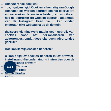
Analyserende cookies:
_ga
,
_gat
, en
_gid
: Cookies afkomstig van Google
Analytics die worden gebruikt om het gebruikers
en verzoeken te onderscheiden, en monitoren
hoe de gebruiker de website gebruikt, afkomstig
van de Instagram Feed die u kan vinden
onderaan elke webpagina op dit domein.
thuiszorg vleminckveld maakt geen gebruik van
cookies voor het personaliseren van
advertenties, omdat deze site geen advertenties
gebruikt.
Hoe kan ik mijn cookies beheren?
U kan altijd uw cookies beheren in uw browser-
instellingen. Hieronder vindt u instructies voor de
verschillende browers:
Google Chrome
Microsoft Edge
Mozilla Firefox
Safari
De volgende zijn instructies over het beheer van
cookies op mobiele browsers op uw smartphone.
Android
iPhone/iOS
Vragen of opmerkingen?