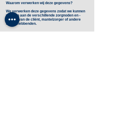
Waarom verwerken wij deze gegevens?
We verwerken deze gegevens zodat we kunnen
voldoen aan de verschillende zorgnoden en -
vragen van de cliënt, mantelzorger of andere
belanghebbenden.
Vragen of opmerkingen?
Als u na het lezen van deze Cookie Policy nog
vragen of opmerkingen zou hebben over cookies,
mag u thuiszorg vleminckveld steeds
contacteren via
info@vleminckveld.be
.
Vleminckveld 28, 2000 Antwerpen
03/213.40.30
Privacy- en Cookiebeleid