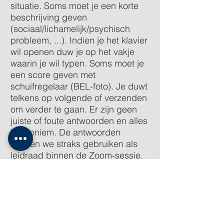
situatie. Soms moet je een korte
beschrijving geven
(sociaal/lichamelijk/psychisch
probleem, ...). Indien je het klavier
wil openen duw je op het vakje
waarin je wil typen. Soms moet je
een score geven met
schuifregelaar (BEL-foto). Je duwt
telkens op volgende of verzenden
om verder te gaan. Er zijn geen
juiste of foute antwoorden en alles
is anoniem. De antwoorden
kunnen we straks gebruiken als
leidraad binnen de Zoom-sessie.
Na de vragen kom je terug naar
deze pagina en kan je naar stap 5.
stap 4: mentimeter klik hier voor de vragen